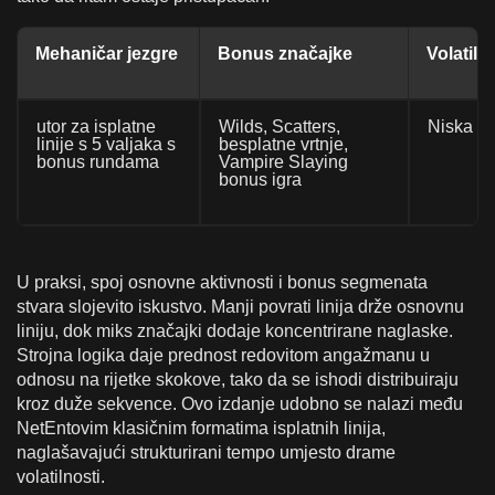
Mehaničar jezgre
Bonus značajke
Volatiln
utor za isplatne
Wilds, Scatters,
Niska
linije s 5 valjaka s
besplatne vrtnje,
bonus rundama
Vampire Slaying
bonus igra
U praksi, spoj osnovne aktivnosti i bonus segmenata
stvara slojevito iskustvo. Manji povrati linija drže osnovnu
liniju, dok miks značajki dodaje koncentrirane naglaske.
Strojna logika daje prednost redovitom angažmanu u
odnosu na rijetke skokove, tako da se ishodi distribuiraju
kroz duže sekvence. Ovo izdanje udobno se nalazi među
NetEntovim klasičnim formatima isplatnih linija,
naglašavajući strukturirani tempo umjesto drame
volatilnosti.