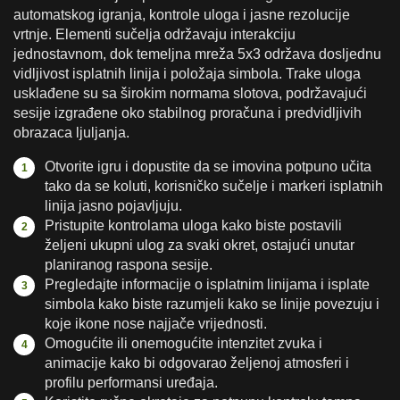
automatskog igranja, kontrole uloga i jasne rezolucije
vrtnje. Elementi sučelja održavaju interakciju
jednostavnom, dok temeljna mreža 5x3 održava dosljednu
vidljivost isplatnih linija i položaja simbola. Trake uloga
usklađene su sa širokim normama slotova, podržavajući
sesije izgrađene oko stabilnog proračuna i predvidljivih
obrazaca ljuljanja.
Otvorite igru i dopustite da se imovina potpuno učita
tako da se koluti, korisničko sučelje i markeri isplatnih
linija jasno pojavljuju.
Pristupite kontrolama uloga kako biste postavili
željeni ukupni ulog za svaki okret, ostajući unutar
planiranog raspona sesije.
Pregledajte informacije o isplatnim linijama i isplate
simbola kako biste razumjeli kako se linije povezuju i
koje ikone nose najjače vrijednosti.
Omogućite ili onemogućite intenzitet zvuka i
animacije kako bi odgovarao željenoj atmosferi i
profilu performansi uređaja.