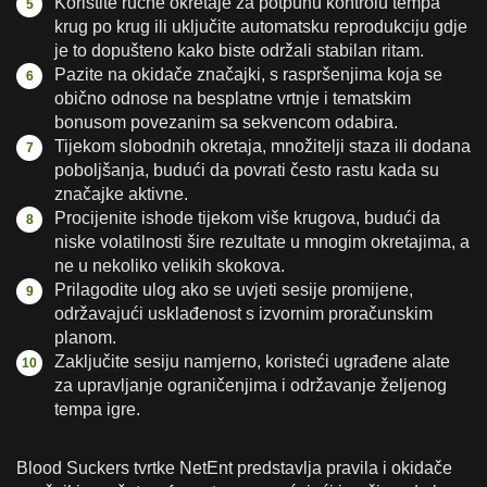
Koristite ručne okretaje za potpunu kontrolu tempa
krug po krug ili uključite automatsku reprodukciju gdje
je to dopušteno kako biste održali stabilan ritam.
Pazite na okidače značajki, s raspršenjima koja se
obično odnose na besplatne vrtnje i tematskim
bonusom povezanim sa sekvencom odabira.
Tijekom slobodnih okretaja, množitelji staza ili dodana
poboljšanja, budući da povrati često rastu kada su
značajke aktivne.
Procijenite ishode tijekom više krugova, budući da
niske volatilnosti šire rezultate u mnogim okretajima, a
ne u nekoliko velikih skokova.
Prilagodite ulog ako se uvjeti sesije promijene,
održavajući usklađenost s izvornim proračunskim
planom.
Zaključite sesiju namjerno, koristeći ugrađene alate
za upravljanje ograničenjima i održavanje željenog
tempa igre.
Blood Suckers tvrtke NetEnt predstavlja pravila i okidače