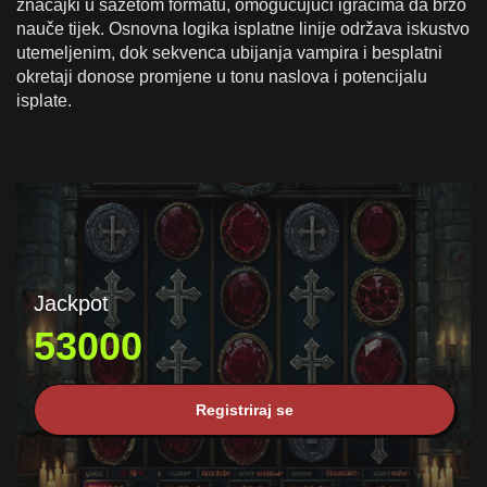
značajki u sažetom formatu, omogućujući igračima da brzo
nauče tijek. Osnovna logika isplatne linije održava iskustvo
utemeljenim, dok sekvenca ubijanja vampira i besplatni
okretaji donose promjene u tonu naslova i potencijalu
isplate.
Jackpot
53000
Registriraj se