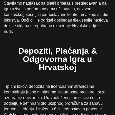
Stavljamo naglasak na glatki prijelaz s pregledavanja na
igru uživo, s performansama učitavanja, odzivom
korisničkog sučelja i jednostavnim kontrolama koje su dio
iskustva. Opći cilj je održati dosljedan tijek sesije naslova
dok se uklapa u regulirano okruženje Hrvatske gdje se
nudi.
Depoziti, Plaćanja &
Odgovorna Igra u
Hrvatskoj
Tipični tokovi depozita na licenciranim stranicama
kombiniraju jasne minimume, sigurnosne provjere i brzo
ažuriranje novčanika. Uravnoteženi plan sesije često
dodjeljuje definirani dio ukupnog proračuna za zabavu
jednom sjedenju, izražen u € za jednostavno praćenje.
Alati koji segmentiraju depozite ili daju podsjetnike mogu