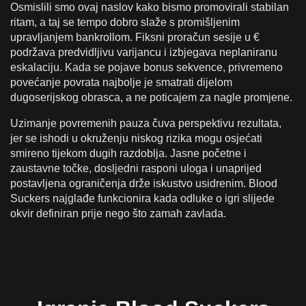
Osmislili smo ovaj naslov kako bismo promovirali stabilan
ritam, a taj se tempo dobro slaže s promišljenim
upravljanjem bankrollom. Fiksni proračun sesije u €
podržava predvidljivu varijancu i izbjegava neplaniranu
eskalaciju. Kada se pojave bonus sekvence, privremeno
povećanje povrata najbolje je smatrati dijelom
dugoserijskog obrasca, a ne poticajem za nagle promjene.
Uzimanje povremenih pauza čuva perspektivu rezultata,
jer se ishodi u okruženju niskog rizika mogu osjećati
smireno tijekom dugih razdoblja. Jasne početne i
zaustavne točke, dosljedni rasponi uloga i unaprijed
postavljena ograničenja drže iskustvo usidrenim. Blood
Suckers najglađe funkcionira kada odluke o igri slijede
okvir definiran prije nego što zamah zavlada.