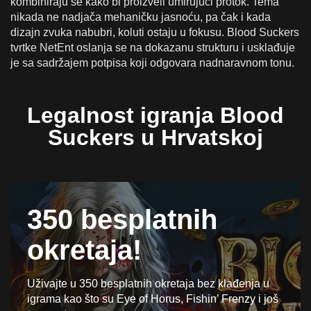
kombiniraju se kako bi proizveli umirujući protok. Tema
nikada ne nadjača mehaničku jasnoću, pa čak i kada
dizajn zvuka nabubri, koluti ostaju u fokusu. Blood Suckers
tvrtke NetEnt oslanja se na dokazanu strukturu i usklađuje
je sa sadržajem potpisa koji odgovara nadnaravnom tonu.
Legalnost igranja Blood
Suckers u Hrvatskoj
350 besplatnih
okretaja!
Uživajte u 350 besplatnih okretaja bez klađenja u
igrama kao što su Eye of Horus, Fishin’ Frenzy i još