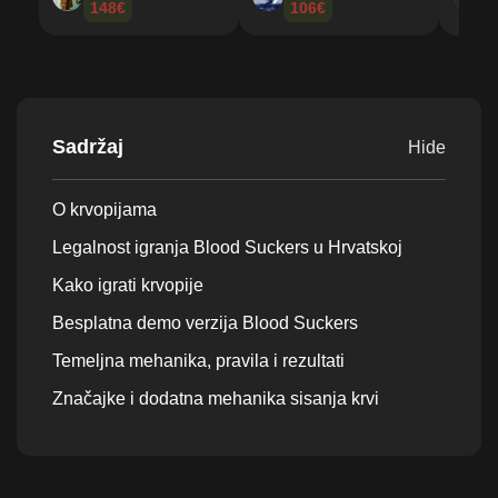
148€
106€
Sadržaj
Hide
O krvopijama
Legalnost igranja Blood Suckers u Hrvatskoj
Kako igrati krvopije
Besplatna demo verzija Blood Suckers
Temeljna mehanika, pravila i rezultati
Značajke i dodatna mehanika sisanja krvi
Krvni sisači RTP, volatilnost i maksimalni
potencijal pobjede