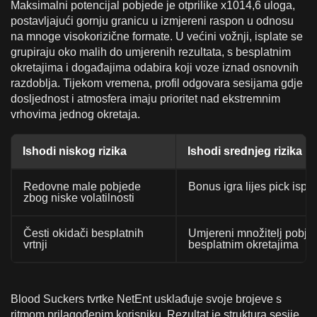
Maksimalni potencijal pobjede je otprilike x1014,6 uloga,
postavljajući gornju granicu u izmjereni raspon u odnosu
na mnoge visokorizične formate. U većini vožnji, isplate se
grupiraju oko malih do umjerenih rezultata, s besplatnim
okretajima i događajima odabira koji voze iznad osnovnih
razdoblja. Tijekom vremena, profil odgovara sesijama gdje
dosljednost i atmosfera imaju prioritet nad ekstremnim
vrhovima jednog okretaja.
Ishodi niskog rizika
Ishodi srednjeg rizika
Redovne male pobjede
Bonus igra lijes pick ispla
zbog niske volatilnosti
Česti okidači besplatnih
Umjereni množitelj pobje
vrtnji
besplatnim okretajima
Blood Suckers tvrtke NetEnt usklađuje svoje brojeve s
ritmom prilagođenim korisniku. Rezultat je struktura sesije