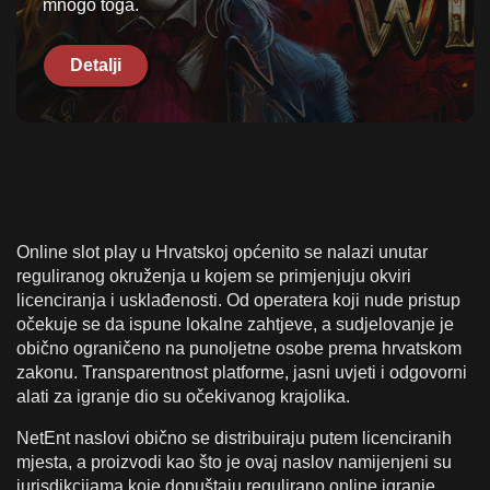
mnogo toga.
Detalji
Online slot play u Hrvatskoj općenito se nalazi unutar
reguliranog okruženja u kojem se primjenjuju okviri
licenciranja i usklađenosti. Od operatera koji nude pristup
očekuje se da ispune lokalne zahtjeve, a sudjelovanje je
obično ograničeno na punoljetne osobe prema hrvatskom
zakonu. Transparentnost platforme, jasni uvjeti i odgovorni
alati za igranje dio su očekivanog krajolika.
NetEnt naslovi obično se distribuiraju putem licenciranih
mjesta, a proizvodi kao što je ovaj naslov namijenjeni su
jurisdikcijama koje dopuštaju regulirano online igranje.