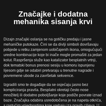
Značajke i dodatna
mehanika sisanja krvi
Dizajn značajki oslanja se na gotičku predaju i jasne
mehaničke putokaze. Čini se da divlji simboli dovršavaju
pobjede u retku zamjenom uobičajenih ikona, omogućujući
uredne kombinacije koje bi inače mogle promašiti za jedan
kolut. Raspršenja služe kao katalizator besplatnih vrtnji,
dok tematski bonus prenosi sesiju u komoru ispunjenu
lijesom gdje se odabiri pretvaraju u trenutne nagrade i
povremene ubode za završetak sekvence.
Izgradili smo te događaje da se osjećaju jasno bez
kompliciranja pravila. Besplatni okretaji često nose
množitelj ili dodatno poboljšanje koje podiže povrate iznad
baze. Značajka odabira usredotočena je na napeta otkrića,
s rastućim vrijednostima koje vrebaju iza pravih ciljeva. U