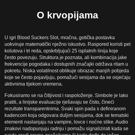
Kako odgovorno pristupiti krvopijama
Igranje Blood Suckers Online Za Pravi Novac U
O krvopijama
Hrvatskoj
Depoziti, Plaćanja & Odgovorna Igra u Hrvatskoj
U igri Blood Suckers Slot, mračna, gotička postavka
Mobilna verzija Blood Suckers
uokviruje matematički nježno iskustvo. Raspored koristi pet
kolutova i tri reda, opskrbljujući 25 isplatnih linija koje
često povezuju. Struktura je poznata, ali kombinacija jake
frekvencije pogodaka i dostupnih značajki održava ritam u
pokretu. Niska volatilnost oblikuje obrazac manjih pobjeda
koje se često pojavljuju, pomažući sesijama da se osjećaju
aktivnima tijekom vremena.
Fokusiramo se na čitljivost i raspoloženje. Simbole je lako
pratiti, a linijske evaluacije rješavaju se čisto, čineći
rezultate transparentnima. Svaki spin pada s definiranom
kadencom koja odgovara duljim sesijama, dok se tematski
elementi naslanjaju na vampire, lovce i noćne slike. Audio
znakovi nadopunjuju radnju i pomažu signalizirati kada se