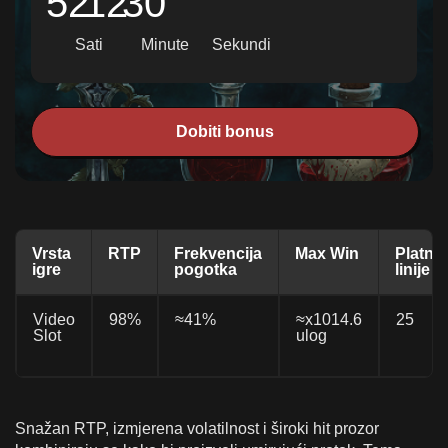
52
12
28
Sati
Minute
Sekundi
Dobiti bonus
Vrsta
RTP
Frekvencija
Max Win
Platne
igre
pogotka
linije
Video
98%
≈41%
≈x1014.6
25
Slot
ulog
Snažan RTP, izmjerena volatilnost i široki hit prozor