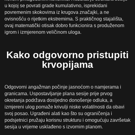
u kojoj se povrati grade kumulativno, isprekidani
povremenim skokovima iz krugova značajki, a ne
ovisnošću o rijetkim ekstremima. S praktičnog stajališta,
ovaj matematički otisak dobro funkcionira s produženom
igrom i izmjerenom veličinom uloga.
Kako odgovorno pristupiti
krvopijama
Odgovorni angažman počinje jasnoćom o namjerama i
granicama. Uspostavljanje plana sesije prije prvog
okretanja podržava dosljedno donošenje odluka, a
izmjereni ulog pomaže krivulji niske volatilnosti da obavi
svoj posao. Ugrađeni alati kao što su ograničenja i
podsjetnici pružaju korisnu strukturu i omogućuju završetak
sesija u vrijeme usklađeno s izvornim planom.