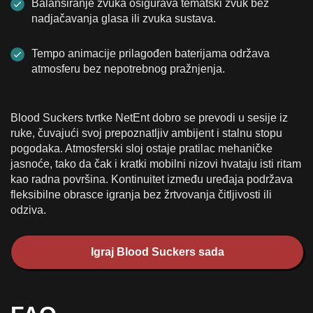
Balansiranje zvuka osigurava tematski zvuk bez
nadjačavanja glasa ili zvuka sustava.
Tempo animacije prilagođen baterijama održava
atmosferu bez nepotrebnog pražnjenja.
Blood Suckers tvrtke NetEnt dobro se prevodi u sesije iz
ruke, čuvajući svoj prepoznatljiv ambijent i stalnu stopu
pogodaka. Atmosferski sloj ostaje pratilac mehaničke
jasnoće, tako da čak i kratki mobilni nizovi hvataju isti ritam
kao radna površina. Kontinuitet između uređaja podržava
fleksibilne obrasce igranja bez žrtvovanja čitljivosti ili
odziva.
Igraj Blood Suckers sada