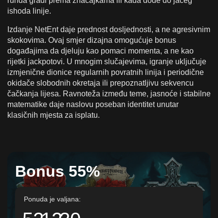
runda gradi prema značajkama ili kada dođe do jačeg
ishoda linije.
Izdanje NetEnt daje prednost dosljednosti, a ne agresivnim
skokovima. Ovaj smjer dizajna omogućuje bonus
događajima da djeluju kao pomaci momenta, a ne kao
rijetki jackpotovi. U mnogim slučajevima, igranje uključuje
izmjenične dionice regularnih povratnih linija i periodične
okidače slobodnih okretaja ili prepoznatljivu sekvencu
čačkanja lijesa. Ravnoteža između teme, jasnoće i stabilne
matematike daje naslovu poseban identitet unutar
klasičnih mjesta za isplatu.
Bonus 55%
Ponuda je valjana: