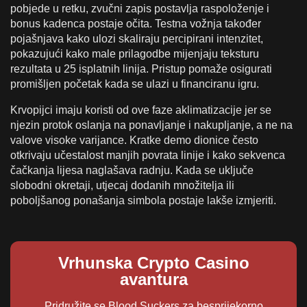
pobjede u retku, zvučni zapis postavlja raspoloženje i
bonus kadenca postaje očita. Testna vožnja također
pojašnjava kako ulozi skaliraju percipirani intenzitet,
pokazujući kako male prilagodbe mijenjaju teksturu
rezultata u 25 isplatnih linija. Pristup pomaže osigurati
promišljen početak kada se ulazi u financiranu igru.
Krvopijci imaju koristi od ove faze aklimatizacije jer se
njezin protok oslanja na ponavljanje i nakupljanje, a ne na
valove visoke varijance. Kratke demo dionice često
otkrivaju učestalost manjih povrata linije i kako sekvenca
čačkanja lijesa naglašava radnju. Kada se uključe
slobodni okretaji, utjecaj dodanih množitelja ili
poboljšanog ponašanja simbola postaje lakše izmjeriti.
Vrhunska Crypto Casino
avantura
Pridružite se Blood Suckers za besprijekorno