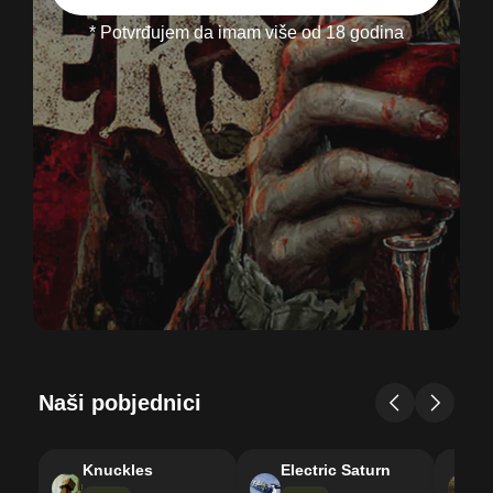
* Potvrđujem da imam više od 18 godina
Naši pobjednici
Knuckles
Electric Saturn
M