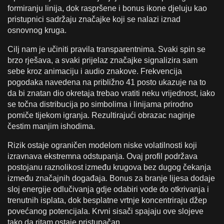
formiranju linija, dok raspršene i bonus ikone djeluju kao
pristupnici sadržaju značajke koji se nalazi iznad
osnovnog kruga.
Cilj nam je učiniti pravila transparentnima. Svaki spin se
brzo rješava, a svaki prijelaz značajke signalizira sam
sebe kroz animaciju i audio znakove. Frekvencija
pogodaka navedena na približno 41 posto ukazuje na to
da bi znatan dio okretaja trebao vratiti neku vrijednost, iako
se točna distribucija po simbolima i linijama prirodno
pomiče tijekom igranja. Rezultirajući obrazac naginje
čestim manjim ishodima.
Rizik ostaje ograničen modelom niske volatilnosti koji
izravnava ekstremna odstupanja. Ovaj profil podržava
postojanu raznolikost između krugova bez dugog čekanja
između značajnih događaja. Bonus za branje lijesa dodaje
sloj energije odlučivanja gdje odabiri vode do otkrivanja i
trenutnih isplata, dok besplatne vrtnje koncentriraju džep
povećanog potencijala. Krvni sisači spajaju ove slojeve
tako da ritam ostaje pristupačan.