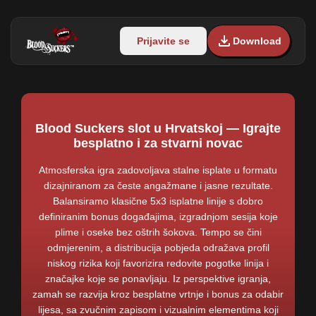
Prijavite se
Download
Blood Suckers slot u Hrvatskoj — Igrajte
besplatno i za stvarni novac
Atmosferska igra zadovoljava stalne isplate u formatu
dizajniranom za česte angažmane i jasne rezultate.
Balansiramo klasične 5x3 isplatne linije s dobro
definiranim bonus događajima, izgradnjom sesija koje
plime i oseke bez oštrih šokova. Tempo se čini
odmjerenim, a distribucija pobjeda odražava profil
niskog rizika koji favorizira redovite pogotke linija i
značajke koje se ponavljaju. Iz perspektive igranja,
zamah se razvija kroz besplatne vrtnje i bonus za odabir
lijesa, sa zvučnim zapisom i vizualnim elementima koji