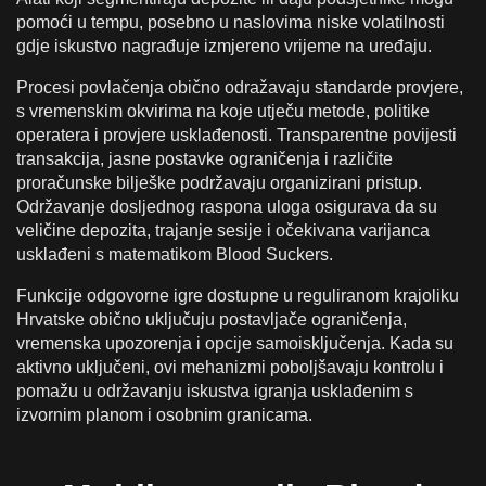
pomoći u tempu, posebno u naslovima niske volatilnosti
gdje iskustvo nagrađuje izmjereno vrijeme na uređaju.
Procesi povlačenja obično odražavaju standarde provjere,
s vremenskim okvirima na koje utječu metode, politike
operatera i provjere usklađenosti. Transparentne povijesti
transakcija, jasne postavke ograničenja i različite
proračunske bilješke podržavaju organizirani pristup.
Održavanje dosljednog raspona uloga osigurava da su
veličine depozita, trajanje sesije i očekivana varijanca
usklađeni s matematikom Blood Suckers.
Funkcije odgovorne igre dostupne u reguliranom krajoliku
Hrvatske obično uključuju postavljače ograničenja,
vremenska upozorenja i opcije samoisključenja. Kada su
aktivno uključeni, ovi mehanizmi poboljšavaju kontrolu i
pomažu u održavanju iskustva igranja usklađenim s
izvornim planom i osobnim granicama.