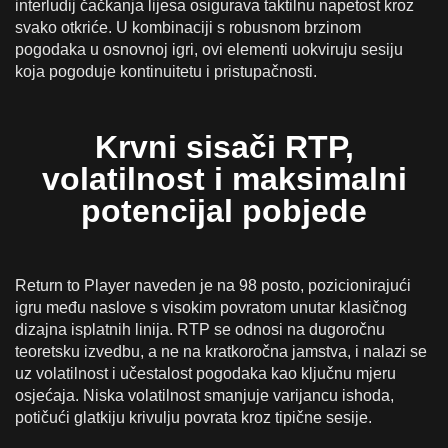
interludij čačkanja lijesa osigurava taktilnu napetost kroz
svako otkriće. U kombinaciji s robusnom brzinom
pogodaka u osnovnoj igri, ovi elementi uokviruju sesiju
koja pogoduje kontinuitetu i pristupačnosti.
Krvni sisači RTP,
volatilnost i maksimalni
potencijal pobjede
Return to Player naveden je na 98 posto, pozicionirajući
igru među naslove s visokim povratom unutar klasičnog
dizajna isplatnih linija. RTP se odnosi na dugoročnu
teoretsku izvedbu, a ne na kratkoročna jamstva, i nalazi se
uz volatilnost i učestalost pogodaka kao ključnu mjeru
osjećaja. Niska volatilnost smanjuje varijancu ishoda,
potičući glatkiju krivulju povrata kroz tipične sesije.